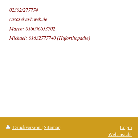
02302/277774
casaselva@web.de
Maren: 016096653702
Michael: 01632777740 (Huforthopädie)
Druckversion
|
Sitemap
Login
Webansicht