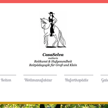
Reiten
Wollmanufaktur
Huforthopädie
Gale